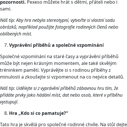
pozornosti.
Pexeso můžete hrát s dětmi, přáteli nebo i
sami.
Náš tip: Aby hra nebyla stereotypní, vytvořte si vlastní sadu
obrázků, například použijte fotografie rodinných členů nebo
oblíbených míst.
Vyprávění příběhů a společné vzpomínání
Společné vzpomínání na staré časy a vyprávění příběhů
může být nejen krásným momentem, ale také skvělým
tréninkem paměti. Vyprávějte si s rodinou příběhy z
minulosti a zkoušejte si vzpomenout na co nejvíce detailů.
Náš tip: Udělejte si z vyprávění příběhů zábavnou hru tím, že
přidáte prvky jako hádání míst, dat nebo osob, které v příběhu
vystupují.
Hra „Kdo si co pamatuje?“
Tato hra je skvělá pro společné rodinné chvíle. Na stůl dejte