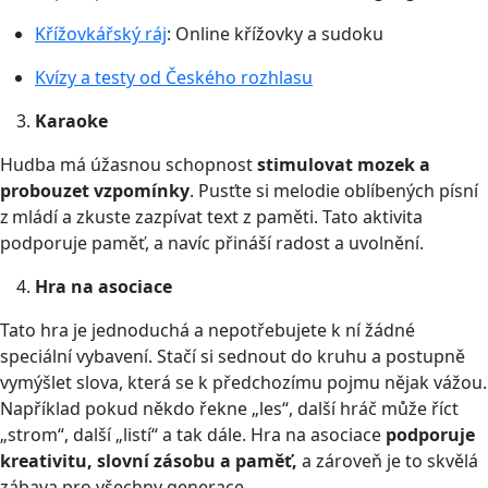
Křížovkářský ráj
: Online křížovky a sudoku
Kvízy a testy od Českého rozhlasu
Karaoke
Hudba má úžasnou schopnost
stimulovat mozek a
probouzet vzpomínky
. Pusťte si melodie oblíbených písní
z mládí a zkuste zazpívat text z paměti. Tato aktivita
podporuje paměť, a navíc přináší radost a uvolnění.
Hra na asociace
Tato hra je jednoduchá a nepotřebujete k ní žádné
speciální vybavení. Stačí si sednout do kruhu a postupně
vymýšlet slova, která se k předchozímu pojmu nějak vážou.
Například pokud někdo řekne „les“, další hráč může říct
„strom“, další „listí“ a tak dále. Hra na asociace
podporuje
kreativitu, slovní zásobu a paměť,
a zároveň je to skvělá
zábava pro všechny generace.