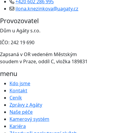
+420 602 286 995
ilona.knezinkova@uagaty.cz
Provozovatel
Dům u Agáty s.r.o.
IČO: 242 19 690
Zapsaná v OR vedeném Městským
soudem v Praze, oddíl C, vložka 189831
menu
Kdo jsme
Kontakt
Ceník
Zprávy z Agáty
Naše péče
Kamerový systém
Kariéra