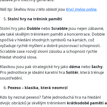
Náš tip: Skvělou hrou z této oblasti jsou
Krycí jména online
.
Stolní hry na trénink paměti
Stolní hry jako
Dobble
nebo
Scrabble
jsou nejen zábavné,
ale také skvělým tréninkem paměti a koncentrace. Dobble
spočívá v hledání shodných symbolů na kartách, což
vyžaduje rychlé myšlení a dobré pozorovací schopnosti.
Scrabble zase rozvíjí slovní zásobu a schopnost rychle
hledat vhodná slova.
Klasikou jsou pak strategické hry jako
dáma
nebo
šachy
.
Pro jednotlivce je ideální karetní hra
Solitér
, která trénuje
soustředění.
Pexeso – klasika, která neomrzí
Kdo by neznal pexeso? Tahle jednoduchá hra na hledání
dvojic obrázků je skvělým tréninkem
krátkodobé paměti a