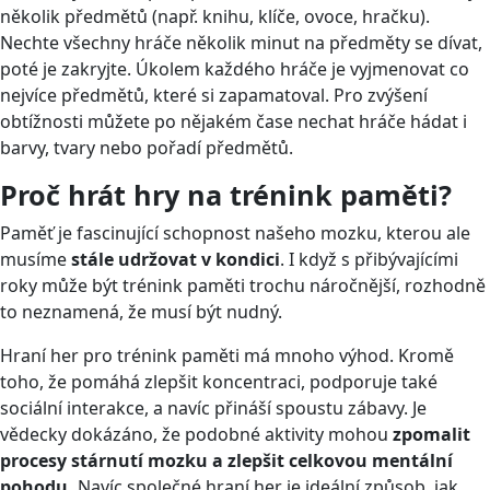
několik předmětů (např. knihu, klíče, ovoce, hračku).
Nechte všechny hráče několik minut na předměty se dívat,
poté je zakryjte. Úkolem každého hráče je vyjmenovat co
nejvíce předmětů, které si zapamatoval. Pro zvýšení
obtížnosti můžete po nějakém čase nechat hráče hádat i
barvy, tvary nebo pořadí předmětů.
Proč hrát hry na trénink paměti?
Paměť je fascinující schopnost našeho mozku, kterou ale
musíme
stále udržovat v kondici
. I když s přibývajícími
roky může být trénink paměti trochu náročnější, rozhodně
to neznamená, že musí být nudný.
Hraní her pro trénink paměti má mnoho výhod. Kromě
toho, že pomáhá zlepšit koncentraci, podporuje také
sociální interakce, a navíc přináší spoustu zábavy. Je
vědecky dokázáno, že podobné aktivity mohou
zpomalit
procesy stárnutí mozku
a zlepšit celkovou mentální
pohodu.
Navíc společné hraní her je ideální způsob, jak