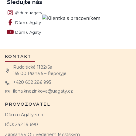
Sledujte nás
@dumuagaty
Dům u Agáty
Dům u Agáty
KONTAKT
Rudoltická 1182/6a
155 00 Praha 5 – Řeporyje
+420 602 286 995
ilona.knezinkova@uagaty.cz
PROVOZOVATEL
Dům u Agáty s.r.o.
IČO: 242 19 690
Zapsaná v OR vedeném Městským