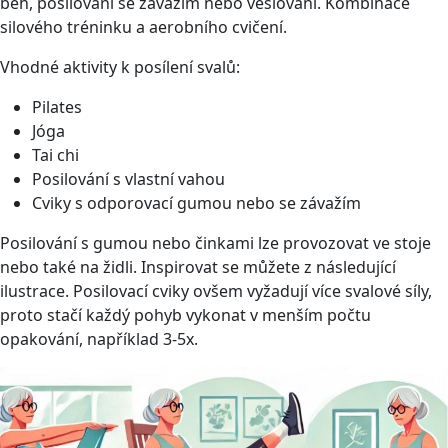
běh, posilování se závažím nebo veslování. Kombinace
silového tréninku a aerobního cvičení.
Vhodné aktivity k posílení svalů:
Pilates
Jóga
Tai chi
Posilování s vlastní vahou
Cviky s odporovací gumou nebo se závažím
Posilování s gumou nebo činkami lze provozovat ve stoje
nebo také na židli. Inspirovat se můžete z následující
ilustrace. Posilovací cviky ovšem vyžadují více svalové síly,
proto stačí každý pohyb vykonat v menším počtu
opakování, například 3-5x.