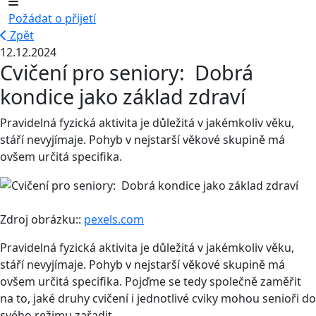
Požádat o přijetí
Zpět
12.12.2024
Cvičení pro seniory: Dobrá
kondice jako základ zdraví
Pravidelná fyzická aktivita je důležitá v jakémkoliv věku,
stáří nevyjímaje. Pohyb v nejstarší věkové skupině má
ovšem určitá specifika.
Zdroj obrázku::
pexels.com
Pravidelná fyzická aktivita je důležitá v jakémkoliv věku,
stáří nevyjímaje. Pohyb v nejstarší věkové skupině má
ovšem určitá specifika. Pojďme se tedy společně zaměřit
na to, jaké druhy cvičení i jednotlivé cviky mohou senioři do
svého režimu zařadit.