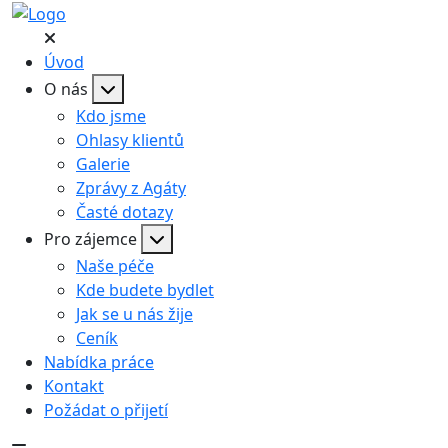
Úvod
O nás
Kdo jsme
Ohlasy klientů
Galerie
Zprávy z Agáty
Časté dotazy
Pro zájemce
Naše péče
Kde budete bydlet
Jak se u nás žije
Ceník
Nabídka práce
Kontakt
Požádat o přijetí