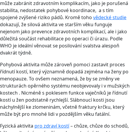
může zabránit zdravotním komplikacím, jako je porušená
stabilita, nedostatek pohybové koordinace, a s tím
spojené zvýšené riziko pádů. Kromě toho
vědecké studie
dokazují, že silová aktivita ve starším věku funguje
nejenom jako prevence zdravotních komplikací, ale i jako
důležitá součást rehabilitace po operaci či úrazu. Podle
WHO je ideální věnovat se posilování svalstva alespoň
dvakrát týdně.
Pohybová aktivita může zároveň pomoci zastavit proces
řídnutí kostí, který významně dopadá zejména na ženy po
menopauze. To ovšem neznamená, že by se změny ve
strukturách opěrného systému neobjevovaly i
v mužských
kostech . Nicméně s poklesem funkce vaječníků je řídnutí
kostí u žen podstatně rychlejší. Slábnoucí kosti jsou
náchylnější ke zlomeninám, včetně fraktury krčku, který
může být pro mnohé lidi v pozdějším věku fatální.
Fyzická aktivita
pro zdraví kostí
– chůze, chůze do schodů,