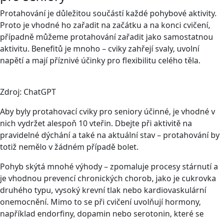
Protahování je důležitou součástí každé pohybové aktivity.
Proto je vhodné ho zařadit na začátku a na konci cvičení,
případně můžeme protahování zařadit jako samostatnou
aktivitu. Benefitů je mnoho – cviky zahřejí svaly, uvolní
napětí a mají příznivé účinky pro flexibilitu celého těla.
Zdroj: ChatGPT
Aby byly protahovací cviky pro seniory účinné, je vhodné v
nich vydržet alespoň 10 vteřin. Dbejte při aktivitě na
pravidelné dýchání a také na aktuální stav – protahování by
totiž nemělo v žádném případě bolet.
Pohyb skýtá mnohé výhody – zpomaluje procesy stárnutí a
je vhodnou prevencí chronických chorob, jako je cukrovka
druhého typu, vysoký krevní tlak nebo kardiovaskulární
onemocnění. Mimo to se při cvičení uvolňují hormony,
například endorfiny, dopamin nebo serotonin, které se