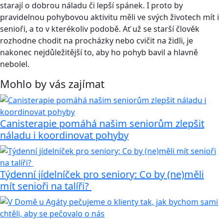
starají o dobrou náladu či lepší spánek. I proto by
pravidelnou pohybovou aktivitu měli ve svých životech mít i
senioři, a to v kterékoliv podobě. Ať už se starší člověk
rozhodne chodit na procházky nebo cvičit na židli, je
nakonec nejdůležitější to, aby ho pohyb bavil a hlavně
nebolel.
Mohlo by vás zajímat
Canisterapie pomáhá našim seniorům zlepšit
náladu i koordinovat pohyby
Týdenní jídelníček pro seniory: Co by (ne)měli
mít senioři na talíři?