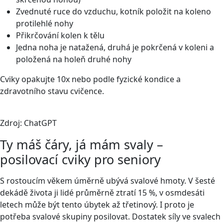
Zvednuté ruce do vzduchu, kotník položit na koleno
protilehlé nohy
Přikrčování kolen k tělu
Jedna noha je natažená, druhá je pokrčená v koleni a
položená na holeň druhé nohy
Cviky opakujte 10x nebo podle fyzické kondice a
zdravotního stavu cvičence.
Zdroj: ChatGPT
Ty máš čáry, já mám svaly –
posilovací cviky pro seniory
S rostoucím věkem úměrně ubývá svalové hmoty. V šesté
dekádě života ji lidé průměrně ztratí 15 %, v osmdesáti
letech může být tento úbytek až třetinový. I proto je
potřeba svalové skupiny posilovat. Dostatek síly ve svalech