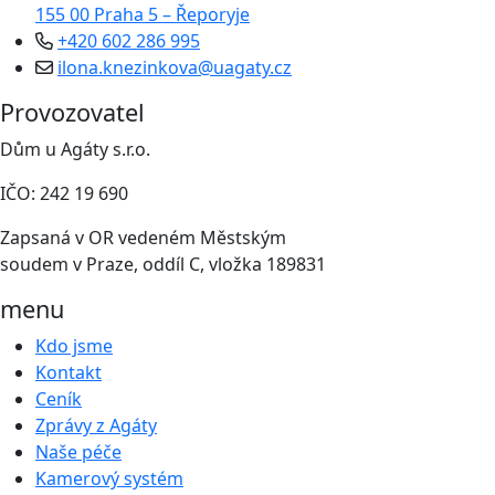
155 00 Praha 5 – Řeporyje
+420 602 286 995
ilona.knezinkova@uagaty.cz
Provozovatel
Dům u Agáty s.r.o.
IČO: 242 19 690
Zapsaná v OR vedeném Městským
soudem v Praze, oddíl C, vložka 189831
menu
Kdo jsme
Kontakt
Ceník
Zprávy z Agáty
Naše péče
Kamerový systém