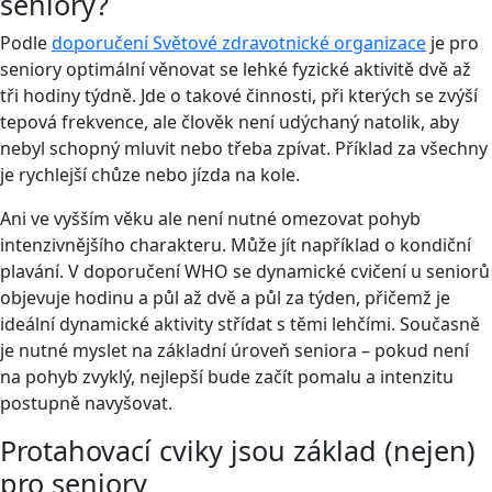
seniory?
Podle
doporučení Světové zdravotnické organizace
je pro
seniory optimální věnovat se lehké fyzické aktivitě dvě až
tři hodiny týdně. Jde o takové činnosti, při kterých se zvýší
tepová frekvence, ale člověk není udýchaný natolik, aby
nebyl schopný mluvit nebo třeba zpívat. Příklad za všechny
je rychlejší chůze nebo jízda na kole.
Ani ve vyšším věku ale není nutné omezovat pohyb
intenzivnějšího charakteru. Může jít například o kondiční
plavání. V doporučení WHO se dynamické cvičení u seniorů
objevuje hodinu a půl až dvě a půl za týden, přičemž je
ideální dynamické aktivity střídat s těmi lehčími. Současně
je nutné myslet na základní úroveň seniora – pokud není
na pohyb zvyklý, nejlepší bude začít pomalu a intenzitu
postupně navyšovat.
Protahovací cviky jsou základ (nejen)
pro seniory