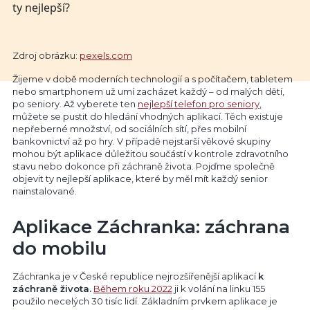
Zdroj obrázku:
pexels.com
Žijeme v době moderních technologií a s počítačem, tabletem
nebo smartphonem už umí zacházet každý – od malých dětí,
po seniory. Až vyberete ten
nejlepší telefon pro seniory
,
můžete se pustit do hledání vhodných aplikací. Těch existuje
nepřeberné množství, od sociálních sítí, přes mobilní
bankovnictví až po hry. V případě nejstarší věkové skupiny
mohou být aplikace důležitou součástí v kontrole zdravotního
stavu nebo dokonce při záchraně života. Pojďme společně
objevit ty nejlepší aplikace, které by měl mít každý senior
nainstalované.
Aplikace Záchranka: záchrana
do mobilu
Záchranka je v České republice nejrozšířenější aplikací
k
záchraně života.
Během roku 2022
ji k volání na linku 155
použilo necelých 30 tisíc lidí. Základním prvkem aplikace je