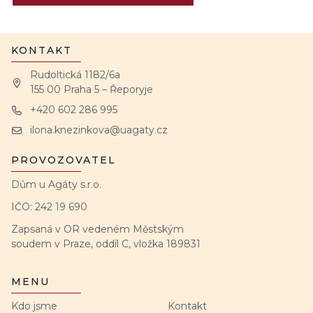
KONTAKT
Rudoltická 1182/6a
155 00 Praha 5 – Řeporyje
+420 602 286 995
ilona.knezinkova@uagaty.cz
PROVOZOVATEL
Dům u Agáty s.r.o.
IČO: 242 19 690
Zapsaná v OR vedeném Městským
soudem v Praze, oddíl C, vložka 189831
MENU
Kdo jsme
Kontakt