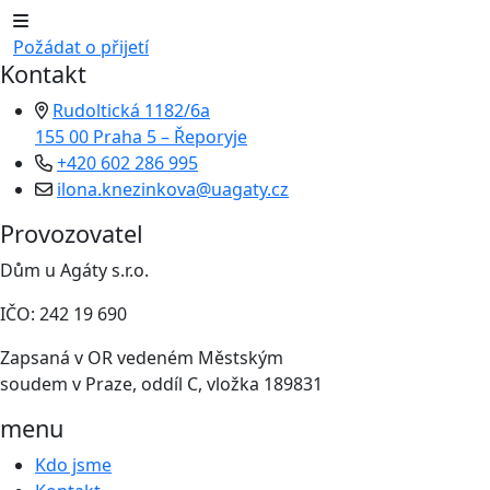
Požádat o přijetí
Kontakt
Rudoltická 1182/6a
155 00 Praha 5 – Řeporyje
+420 602 286 995
ilona.knezinkova@uagaty.cz
Provozovatel
Dům u Agáty s.r.o.
IČO: 242 19 690
Zapsaná v OR vedeném Městským
soudem v Praze, oddíl C, vložka 189831
menu
Kdo jsme