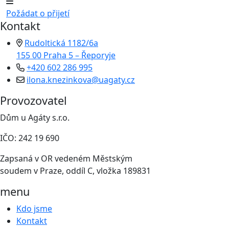
Požádat o přijetí
Kontakt
Rudoltická 1182/6a
155 00 Praha 5 – Řeporyje
+420 602 286 995
ilona.knezinkova@uagaty.cz
Provozovatel
Dům u Agáty s.r.o.
IČO: 242 19 690
Zapsaná v OR vedeném Městským
soudem v Praze, oddíl C, vložka 189831
menu
Kdo jsme
Kontakt