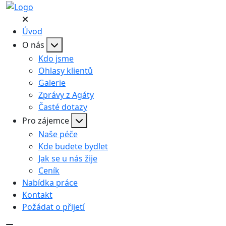
Úvod
O nás
Kdo jsme
Ohlasy klientů
Galerie
Zprávy z Agáty
Časté dotazy
Pro zájemce
Naše péče
Kde budete bydlet
Jak se u nás žije
Ceník
Nabídka práce
Kontakt
Požádat o přijetí