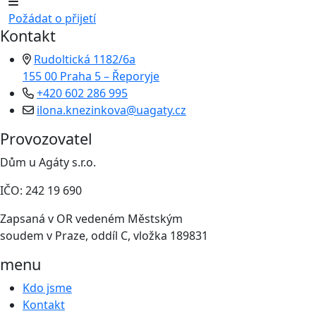
Požádat o přijetí
Kontakt
Rudoltická 1182/6a
155 00 Praha 5 – Řeporyje
+420 602 286 995
ilona.knezinkova@uagaty.cz
Provozovatel
Dům u Agáty s.r.o.
IČO: 242 19 690
Zapsaná v OR vedeném Městským
soudem v Praze, oddíl C, vložka 189831
menu
Kdo jsme
Kontakt