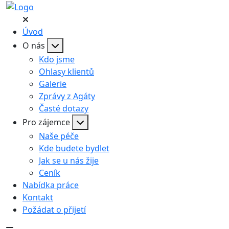
Úvod
O nás
Kdo jsme
Ohlasy klientů
Galerie
Zprávy z Agáty
Časté dotazy
Pro zájemce
Naše péče
Kde budete bydlet
Jak se u nás žije
Ceník
Nabídka práce
Kontakt
Požádat o přijetí