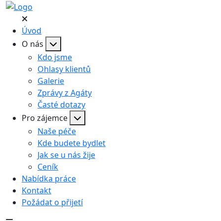
Úvod
O nás
Kdo jsme
Ohlasy klientů
Galerie
Zprávy z Agáty
Časté dotazy
Pro zájemce
Naše péče
Kde budete bydlet
Jak se u nás žije
Ceník
Nabídka práce
Kontakt
Požádat o přijetí