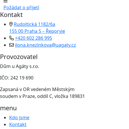
Požádat o přijetí
Kontakt
Rudoltická 1182/6a
155 00 Praha 5 – Řeporyje
+420 602 286 995
ilona.knezinkova@uagaty.cz
Provozovatel
Dům u Agáty s.r.o.
IČO: 242 19 690
Zapsaná v OR vedeném Městským
soudem v Praze, oddíl C, vložka 189831
menu
Kdo jsme
Kontakt